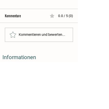
Kommentare
0.0 / 5 (0)
Backen zu Weihnachten
Warum trinken so wi
Kommentieren und bewerten...
Informationen
Folge uns
Wochenmarkt Konstanz
Crowdfarming Alternative