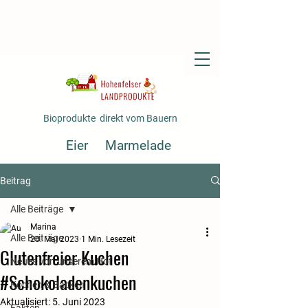
Bioprodukte direkt vom Bauern
Eier
Marmelade
Fertiggerichte
Gemüse
Beitrag
Saft
Alle Beiträge
Marina
Alle Beiträge
20. Mai 2023
1 Min. Lesezeit
Glutenfreier Kuchen
Neues von unserem Hof
#Schokoladenkuchen
Kochen & Backen
Aktualisiert:
5. Juni 2023
Fakten