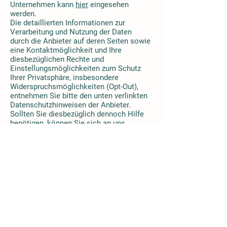
Unternehmen kann
hier
eingesehen
werden.
Die detaillierten Informationen zur
Verarbeitung und Nutzung der Daten
durch die Anbieter auf deren Seiten sowie
eine Kontaktmöglichkeit und Ihre
diesbezüglichen Rechte und
Einstellungsmöglichkeiten zum Schutz
Ihrer Privatsphäre, insbesondere
Widerspruchsmöglichkeiten (Opt-Out),
entnehmen Sie bitte den unten verlinkten
Datenschutzhinweisen der Anbieter.
Sollten Sie diesbezüglich dennoch Hilfe
benötigen, können Sie sich an uns
wenden.
Facebook:
https://www.facebook.com/ab
out/privacy/
Twitter:
https://twitter.com/en/privacy
Instagram:
https://help.instagram.com/51
9522125107875
Pinterest:
https://about.pinterest.com/en/
privacy-policy
Widerspruchsmöglichkeit (Opt-Out):
Facebook:
https://www.facebook.com/se
ttings?tab=ads