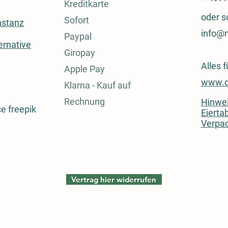
Kreditkarte
oder s
Sofort
stanz
info@
Paypal
ernative
Giropay
Alles 
Apple Pay
www.c
Klarna - Kauf auf
Rechnung
Hinwei
ce freepik
Eiertab
Verpa
Vertrag hier widerrufen