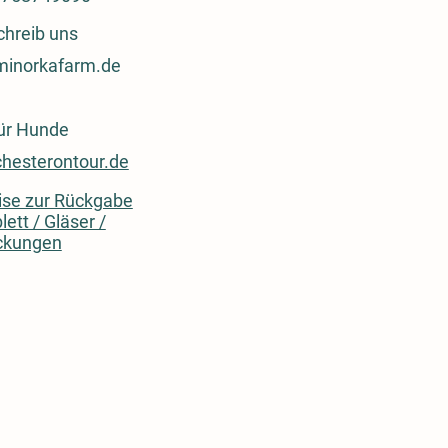
chreib uns
minorkafarm.de
für Hunde
hesterontour.de
se zur Rückgabe
lett / Gläser /
ckungen