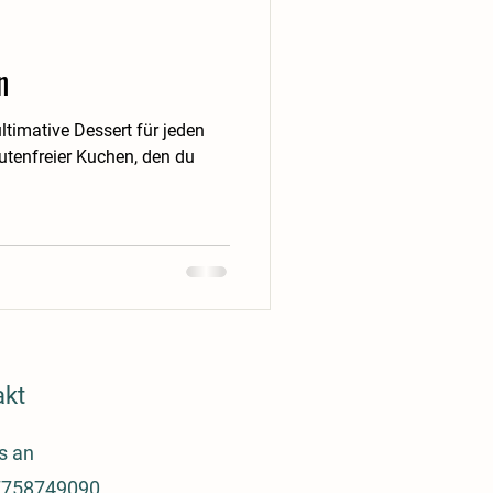
n
timative Dessert für jeden
utenfreier Kuchen, den du
akt
s an
758749090