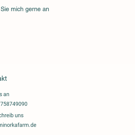
 Sie mich gerne an
akt
s an
758749090
chreib uns
minorkafarm.de