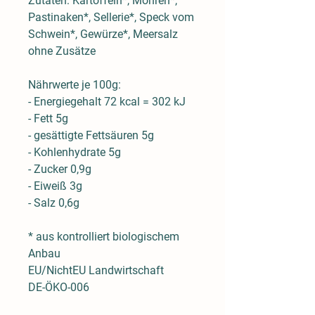
Zutaten: Kartoffeln*, Möhren*,
Pastinaken*,
Sellerie*
, Speck vom
Schwein*, Gewürze*, Meersalz
ohne Zusätze
Nährwerte je 100g:
- Energiegehalt 72 kcal = 302 kJ
- Fett 5g
- gesättigte Fettsäuren 5g
- Kohlenhydrate 5g
- Zucker 0,9g
- Eiweiß 3g
- Salz 0,6g
* aus kontrolliert biologischem
Anbau
EU/NichtEU Landwirtschaft
DE-ÖKO-006