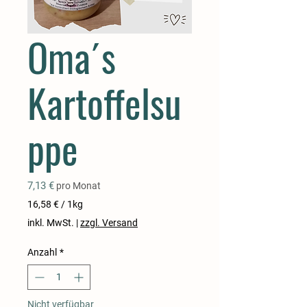
Oma´s
Kartoffelsu
ppe
Preis
7,13 €
pro Monat
16,58 €
/
1kg
16,58 €
inkl. MwSt.
|
zzgl. Versand
pro
1
Anzahl
*
Kilogramm
Nicht verfügbar