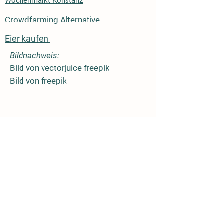
Wochenmarkt Konstanz
Crowdfarming Alternative
Eier kaufen
Bildnachweis:
Bild von vectorjuice freepik
Bild von freepik
Kreditkarte
Sofort
Paypal
Giropay
Apple Pay
Klarna - Kauf auf Rechnung
Vertrag hier widerrufen