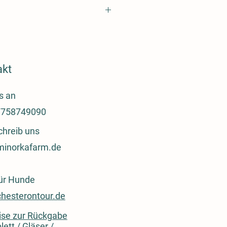
ermes oder DHL
 Mehrwertsteuer zuzüglich Versand.
akt
s an
758749090
chreib uns
minorkafarm.de
für Hunde
hesterontour.de
se zur Rückgabe
lett / Gläser /