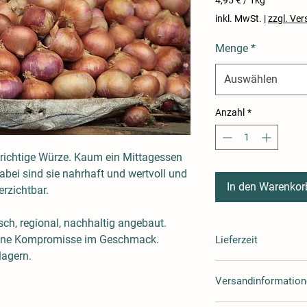
4,95 €
inkl. MwSt.
|
zzgl. Ve
pro
1
Menge
*
Kilogramm
Auswählen
Anzahl
*
richtige Würze. Kaum ein Mittagessen
Dabei sind sie nahrhaft und wertvoll und
In den Warenkor
rzichtbar.
sch, regional, nachhaltig angebaut.
. Ohne Kompromisse im Geschmack.
Lieferzeit
lagern.
Lieferzeit 3-4 Tage
Versandinformatio