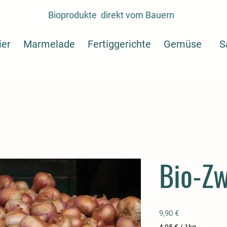
Bioprodukte direkt vom Bauern
er
Marmelade
Fertiggerichte
Gemüse
S
Bio-Zw
Preis
9,90 €
4,95 €
/
1kg