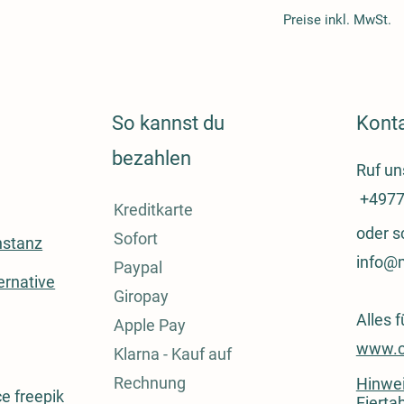
Wir versenden mit H
Preise inkl. MwSt.
Alle Preise inklusive
So kannst du
Kont
bezahlen
Ruf un
+4977
Kreditkarte
oder s
Sofort
stanz
info@
Paypal
ernative
Giropay
Alles 
Apple Pay
www.c
Klarna - Kauf auf
Rechnung
Hinwei
ce freepik
Eiertab