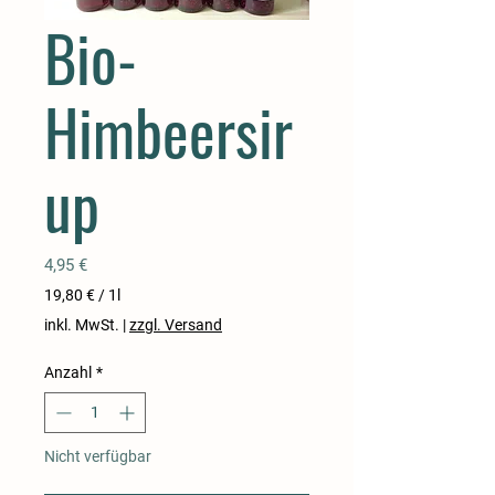
Bio-
Himbeersir
up
Preis
4,95 €
19,80 €
/
1l
19,80 €
inkl. MwSt.
|
zzgl. Versand
pro
1
Anzahl
*
Liter
Nicht verfügbar