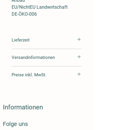
Anbau
EU/NichtEU Landwirtschaft
DE-ÖKO-006
Lieferzeit
Lieferzeit 3-4 Tage
Versandinformationen
Wir versenden mit Hermes oder DHL
Preise inkl. MwSt.
Alle Preise inklusive Mehrwertsteuer
zuzüglich Versand.
Informationen
Folge uns