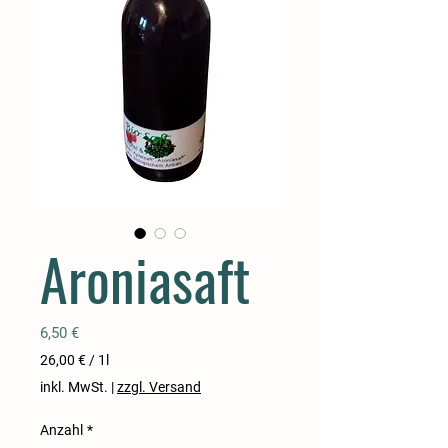
Aroniasaft
Preis
6,50 €
26,00 €
/
1l
26,00 €
inkl. MwSt.
|
zzgl. Versand
pro
1
Anzahl
*
Liter