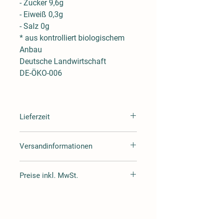
- Zucker 9,6g
- Eiweiß 0,3g
- Salz 0g
* aus kontrolliert biologischem
Anbau
Deutsche Landwirtschaft
DE-ÖKO-006
Lieferzeit
Lieferzeit 3-4 Tage
Versandinformationen
Wir versenden mit Hermes oder DHL
Preise inkl. MwSt.
Alle Preise inklusive Mehrwertsteuer
zuzüglich Versand.