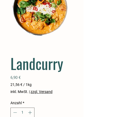
Landcurry
Preis
6,90 €
21,56 €
/
1kg
21,56 €
inkl. MwSt.
|
zzgl. Versand
pro
1
Anzahl
*
Kilogramm