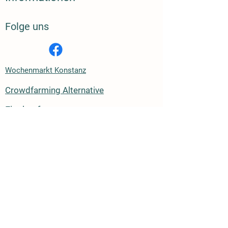
Folge uns
Wochenmarkt Konstanz
Crowdfarming Alternative
Eier kaufen
Bildnachweis:
Bild von vectorjuice freepik
Bild von freepik
Kreditkarte
Sofort