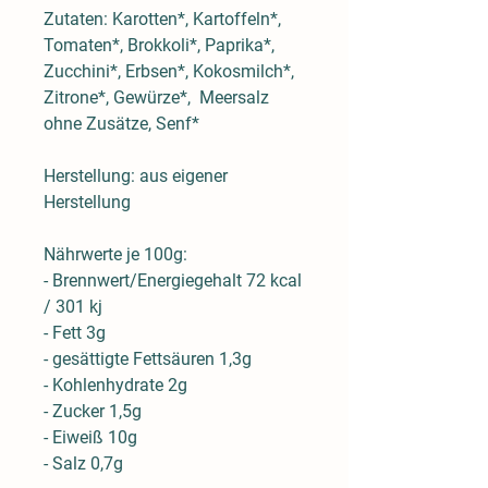
Zutaten: Karotten*, Kartoffeln*,
Tomaten*, Brokkoli*, Paprika*,
Zucchini*, Erbsen*, Kokosmilch*,
Zitrone*, Gewürze*, Meersalz
ohne Zusätze,
Senf
*
Herstellung: aus eigener
Herstellung
Nährwerte je 100g:
- Brennwert/Energiegehalt 72 kcal
/ 301 kj
- Fett 3g
- gesättigte Fettsäuren 1,3g
- Kohlenhydrate 2g
- Zucker 1,5g
- Eiweiß 10g
- Salz 0,7g