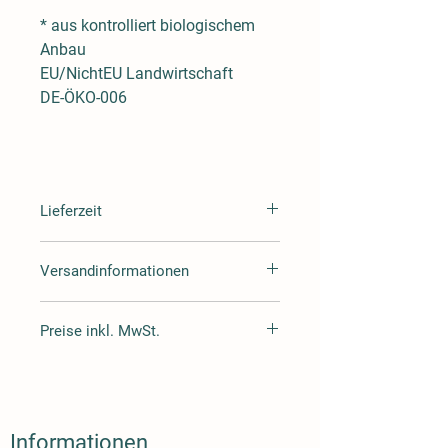
* aus kontrolliert biologischem
Anbau
EU/NichtEU Landwirtschaft
DE-ÖKO-006
Lieferzeit
Lieferzeit 3-4 Tag
Versandinformationen
Wir versenden mit Hermes oder DHL
Preise inkl. MwSt.
Alle Preise inklusive Mehrwertsteuer
zuzüglich Versand.
Informationen