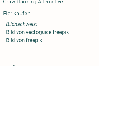
Crowdfarming Alternative
Eier kaufen
Bildnachweis:
Bild von vectorjuice freepik
Bild von freepik
Kreditkarte
Sofort
Paypal
Giropay
Apple Pay
Klarna - Kauf auf Rechnung
Vertrag hier widerrufen