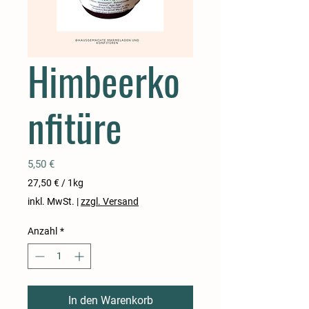
Himbeerko
nfitüre
Preis
5,50 €
27,50 €
/
1kg
27,50 €
inkl. MwSt.
|
zzgl. Versand
pro
1
Anzahl
*
Kilogramm
In den Warenkorb