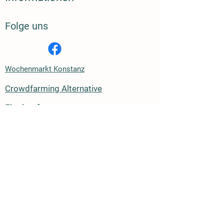
Folge uns
Wochenmarkt Konstanz
Crowdfarming Alternative
Eier kaufen
Bildnachweis:
Bild von vectorjuice freepik
Bild von freepik
Kreditkarte
Sofort