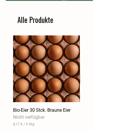
Alle Produkte
Bio-Eier 30 Stck. Braune Eier
Bio-Gemüsekiste mit Bio
Nicht verfügbar
Preis
32,90 €
8,17 €
/
0.5kg
7,31 €
/
1kg
8
7