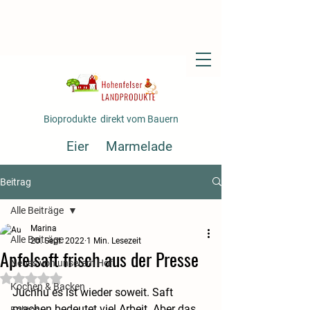
Bioprodukte direkt vom Bauern
Eier
Marmelade
Fertiggerichte
Gemüse
Beitrag
Saft
Alle Beiträge
Marina
Alle Beiträge
20. Sept. 2022
1 Min. Lesezeit
Apfelsaft frisch aus der Presse
Neues von unserem Hof
Mit NaN von 5 Sternen bewertet.
Kochen & Backen
Juchhu es ist wieder soweit. Saft 
machen bedeutet viel Arbeit. Aber das 
Fakten