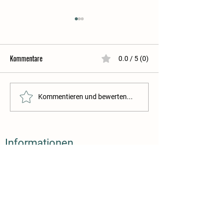
Kommentare
0.0 / 5 (0)
Backen zu Weihnachten
Warum trinken so wi
Kommentieren und bewerten...
Informationen
Folge uns
Wochenmarkt Konstanz