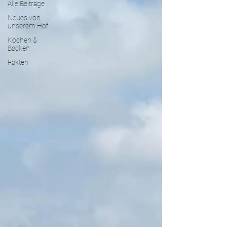
Alle Beiträge
Neues von
unserem Hof
Kochen &
Backen
Fakten