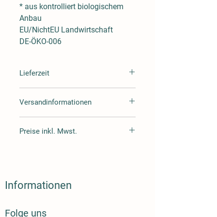
* aus kontrolliert biologischem
Anbau
EU/NichtEU Landwirtschaft
DE-ÖKO-006
Lieferzeit
Lieferzeit 3-4 Tage
Versandinformationen
Wir versenden mit Hermes oder DHL
Preise inkl. Mwst.
Alle Preise inklusive Mehrwertsteuer
zuzüglich Versand.
Informationen
Folge uns