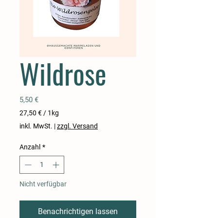
Wildrose
Preis
5,50 €
27,50 €
/
1kg
27,50 €
inkl. MwSt.
|
zzgl. Versand
pro
1
Anzahl
*
Kilogramm
Nicht verfügbar
Benachrichtigen lassen