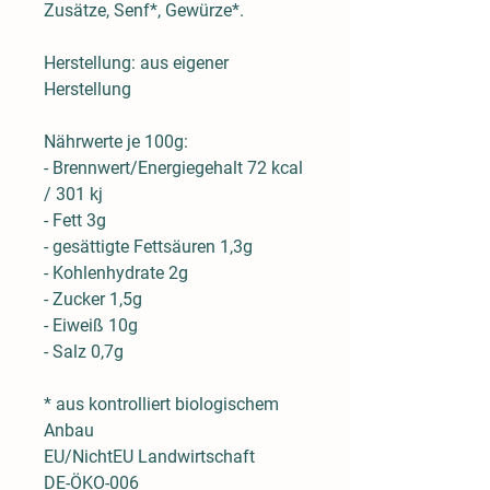
Zusätze,
Senf
*, Gewürze*.
Herstellung: aus eigener
Herstellung
Nährwerte je 100g:
- Brennwert/Energiegehalt 72 kcal
/ 301 kj
- Fett 3g
- gesättigte Fettsäuren 1,3g
- Kohlenhydrate 2g
- Zucker 1,5g
- Eiweiß 10g
- Salz 0,7g
* aus kontrolliert biologischem
Anbau
EU/NichtEU Landwirtschaft
DE-ÖKO-006