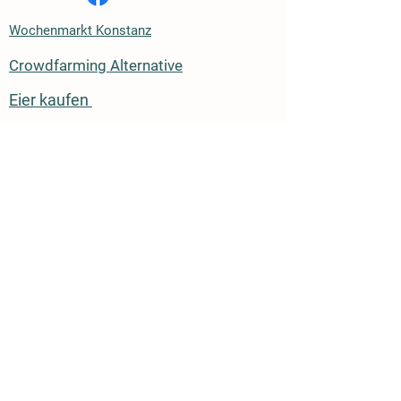
Wochenmarkt Konstanz
Crowdfarming Alternative
Eier kaufen
Bildnachweis:
Bild von vectorjuice freepik
Bild von freepik
Kreditkarte
Sofort
Paypal
Giropay
Apple Pay
Klarna - Kauf auf Rechnung