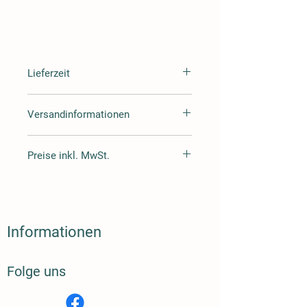
Lieferzeit
Lieferzeit 3-4 Tag
Versandinformationen
Wir versenden mit Hermes oder DHL
Preise inkl. MwSt.
Alle Preise inklusive Mehrwertsteuer
zuzüglich Versand.
Informationen
Folge uns