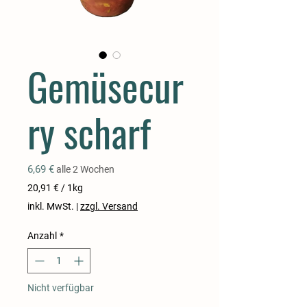
Gemüsecur
ry scharf
Preis
6,69 €
alle 2 Wochen
20,91 €
/
1kg
20,91 €
inkl. MwSt.
|
zzgl. Versand
pro
1
Anzahl
*
Kilogramm
Nicht verfügbar