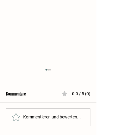
Kommentare
0.0 / 5 (0)
Tomatensoße selbstgemacht
Glutenfreier Kuche
Kommentieren und bewerten...
Upside-Down-Kuche