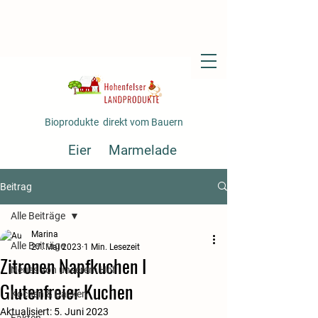
Bioprodukte direkt vom Bauern
Eier
Marmelade
Fertiggerichte
Gemüse
Beitrag
Saft
Alle Beiträge
Marina
Alle Beiträge
27. Mai 2023
1 Min. Lesezeit
Zitronen Napfkuchen I
Neues von unserem Hof
Glutenfreier Kuchen
Kochen & Backen
Aktualisiert:
5. Juni 2023
Fakten