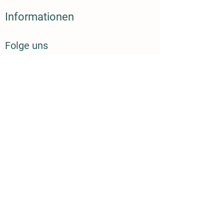
Informationen
Folge uns
Wochenmarkt Konstanz
Crowdfarming Alternative
Eier kaufen
Bildnachweis:
Bild von vectorjuice freepik
Bild von freepik
Kreditkarte