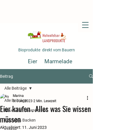
Bioprodukte direkt vom Bauern
Eier
Marmelade
Fertiggerichte
Gemüse
Beitrag
Saft
Alle Beiträge
Marina
Alle Beiträge
5. Juni 2023
2 Min. Lesezeit
Eier kaufen . Alles was Sie wissen
Neues von unserem Hof
müssen
Kochen & Backen
Aktualisiert:
11. Juni 2023
Fakten