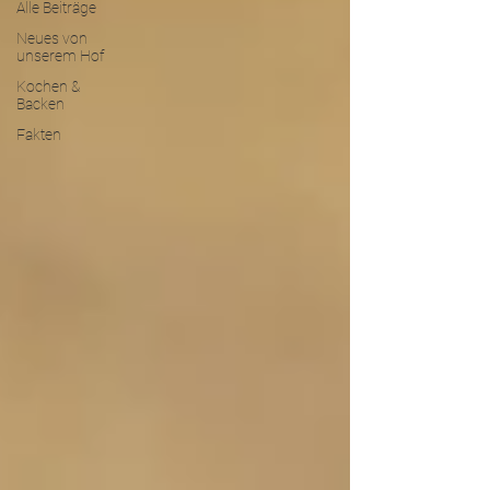
Alle Beiträge
Neues von
unserem Hof
Kochen &
Backen
Fakten